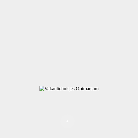
rijf een nieuw bericht voor het Gasten
Verberg
x
dit
Naam
*
formulier.
Woonplaats
*
E-mail
*
Gastenboekbericht
*